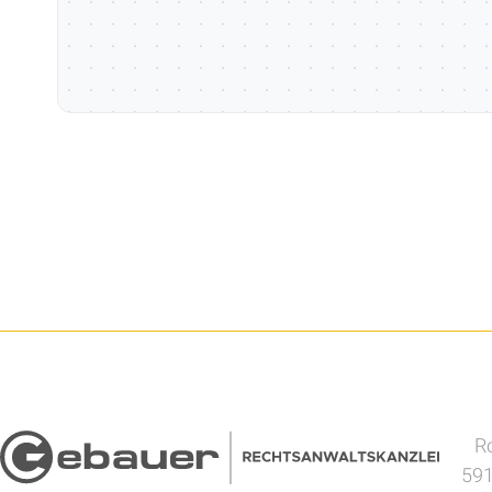
Ro
591