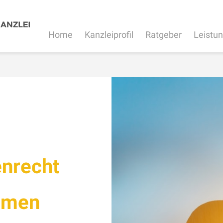
Home
Kanzleiprofil
Ratgeber
Leistu
enrecht
amen